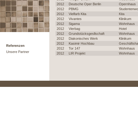
2012
Deutsche Oper Berlin
Opernhaus
2012
PBMG
Studentenw
2012
Vielfarb Kita
Kita
2012
Vivantes
Klinikum
2012
Sigama
Wohnhaus
2012
Vierbag
Hotel
2012
Grundstücksgesllschaft
Wohnhaus
2012
Diakonisches Werk
Klinikum
2012
Kasimir Hochbau
Geschäftsh
Referenzen
2012
Tor 147
Wohnhaus
Unsere Partner
2012
LIR Projekt
Wohnhaus