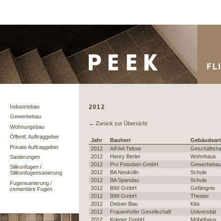
Industriebau
2012
Gewerbebau
← Zurück zur Übersicht
Wohnungsbau
Öffentl. Auftraggeber
Jahr
Bauherr
Gebäudeart
Private Auftraggeber
2012
AIFAA Teltow
Geschäftsh
2012
Henry Berler
Wohnhaus
Sanierungen
2012
Pro Potsdam GmbH
Gewerbeba
Silikonfugen /
2012
BA Neukölln
Schule
Silikonfugensanierung
2012
BA Spandau
Schule
Fugensanierung /
2012
BIM GmbH
Gefängnis
zementäre Fugen
2012
BIM GmbH
Theater
2012
Deisen Bau
Kita
2012
Frauenhofer Gesellschaft
Universität
2012
Krieger GmbH
Möbelhaus